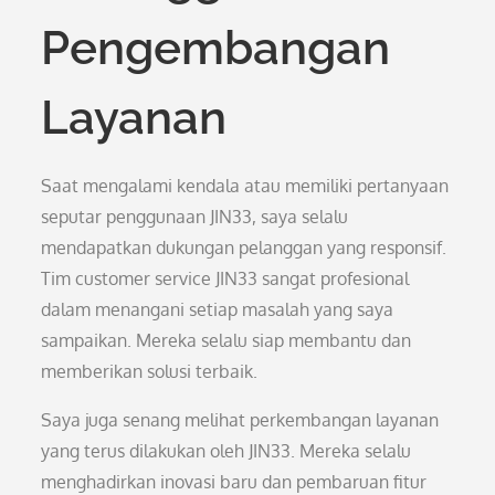
Pengembangan
Layanan
Saat mengalami kendala atau memiliki pertanyaan
seputar penggunaan JIN33, saya selalu
mendapatkan dukungan pelanggan yang responsif.
Tim customer service JIN33 sangat profesional
dalam menangani setiap masalah yang saya
sampaikan. Mereka selalu siap membantu dan
memberikan solusi terbaik.
Saya juga senang melihat perkembangan layanan
yang terus dilakukan oleh JIN33. Mereka selalu
menghadirkan inovasi baru dan pembaruan fitur