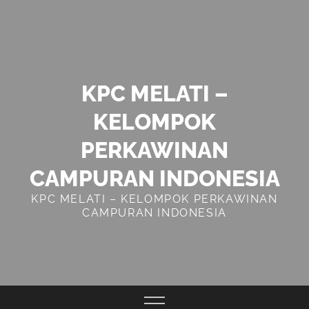
Skip
to
content
KPC MELATI –
KELOMPOK
PERKAWINAN
CAMPURAN INDONESIA
KPC MELATI – KELOMPOK PERKAWINAN
CAMPURAN INDONESIA