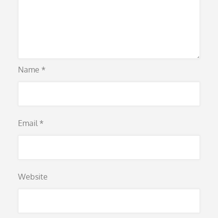
Name
*
Email
*
Website