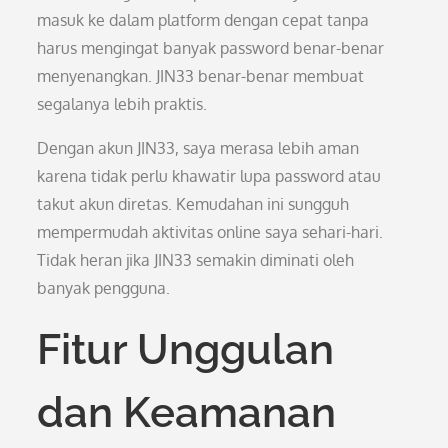
masuk ke dalam platform dengan cepat tanpa
harus mengingat banyak password benar-benar
menyenangkan. JIN33 benar-benar membuat
segalanya lebih praktis.
Dengan akun JIN33, saya merasa lebih aman
karena tidak perlu khawatir lupa password atau
takut akun diretas. Kemudahan ini sungguh
mempermudah aktivitas online saya sehari-hari.
Tidak heran jika JIN33 semakin diminati oleh
banyak pengguna.
Fitur Unggulan
dan Keamanan