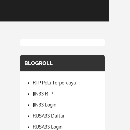
BLOGROLL
RTP Pola Terpercaya
JIN33 RTP
JIN33 Login
RUSA33 Daftar
RUSA33 Login