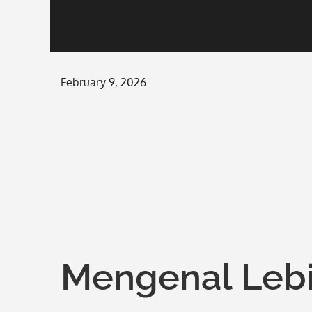
Posted
February 9, 2026
on
Mengenal Lebi