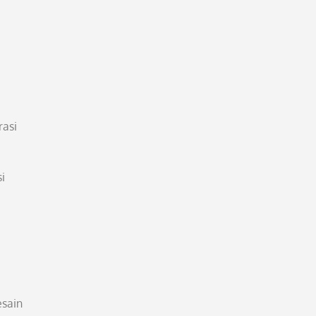
rasi
i
sain