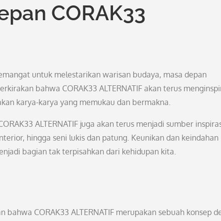
Depan CORAK33
emangat untuk melestarikan warisan budaya, masa depan
perkirakan bahwa CORAK33 ALTERNATIF akan terus menginspi
takan karya-karya yang memukau dan bermakna.
ORAK33 ALTERNATIF juga akan terus menjadi sumber inspiras
 interior, hingga seni lukis dan patung. Keunikan dan keindahan
adi bagian tak terpisahkan dari kehidupan kita.
lkan bahwa CORAK33 ALTERNATIF merupakan sebuah konsep de