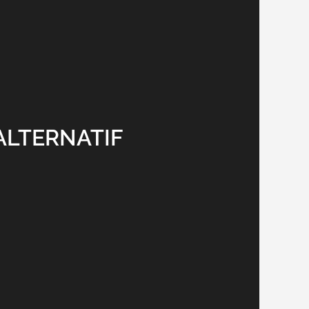
 ALTERNATIF