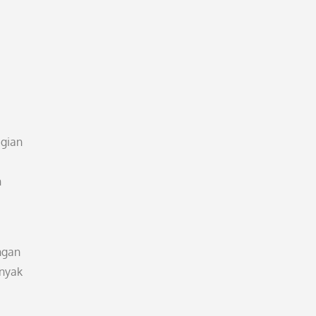
agian
n
ngan
nyak