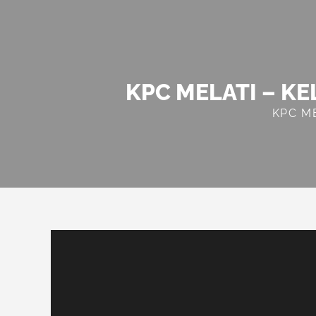
Skip
to
content
KPC MELATI – 
KPC M