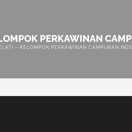
KELOMPOK PERKAWINAN CAMP
ELATI – KELOMPOK PERKAWINAN CAMPURAN IND