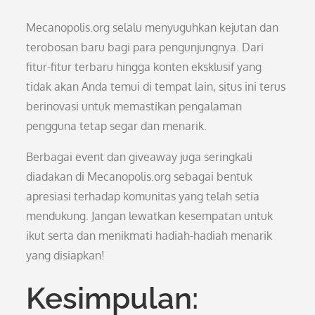
Mecanopolis.org selalu menyuguhkan kejutan dan
terobosan baru bagi para pengunjungnya. Dari
fitur-fitur terbaru hingga konten eksklusif yang
tidak akan Anda temui di tempat lain, situs ini terus
berinovasi untuk memastikan pengalaman
pengguna tetap segar dan menarik.
Berbagai event dan giveaway juga seringkali
diadakan di Mecanopolis.org sebagai bentuk
apresiasi terhadap komunitas yang telah setia
mendukung. Jangan lewatkan kesempatan untuk
ikut serta dan menikmati hadiah-hadiah menarik
yang disiapkan!
Kesimpulan: