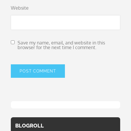
Website
Save my name, email, and website in this
browser for the next time I comment.
BLOGROLL