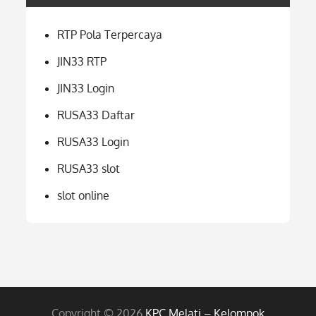
RTP Pola Terpercaya
JIN33 RTP
JIN33 Login
RUSA33 Daftar
RUSA33 Login
RUSA33 slot
slot online
Copyright © 2026
KPC Melati – Kelompok