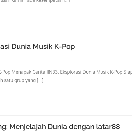
ulisan kami! Pada kesempatan […]
rasi Dunia Musik K-Pop
K-Pop Menapak Cerita JIN33: Eksplorasi Dunia Musik K-Pop Sia
h satu grup yang […]
ng: Menjelajah Dunia dengan latar88