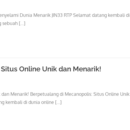
Menyelami Dunia Menarik JIN33 RTP Selamat datang kembali di
g sebuah […]
Situs Online Unik dan Menarik!
k dan Menarik! Berpetualang di Mecanopolis: Situs Online Unik
g kembali di dunia online […]