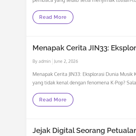
pembaca yang selalu setia menyimak tulisan-t
Menapak
Read More
Ke
Dunia
Mistis
Situs
JIN33
Menapak Cerita JIN33: Eksplo
Posted
By
admin
June 2, 2026
on
Menapak Cerita JIN33: Eksplorasi Dunia Musik 
yang tidak kenal dengan fenomena K-Pop? Sala
Menapak
Read More
Cerita
JIN33:
Eksplorasi
Dunia
Musik
Jejak Digital Seorang Petuala
K-
Pop