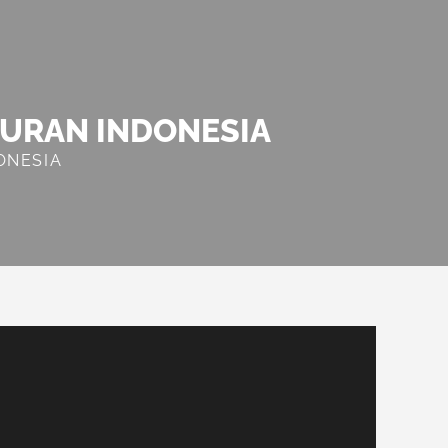
URAN INDONESIA
ONESIA