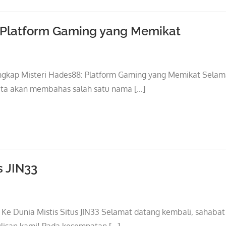
 Platform Gaming yang Memikat
gkap Misteri Hades88: Platform Gaming yang Memikat Selam
 kita akan membahas salah satu nama […]
s JIN33
k Ke Dunia Mistis Situs JIN33 Selamat datang kembali, sahabat