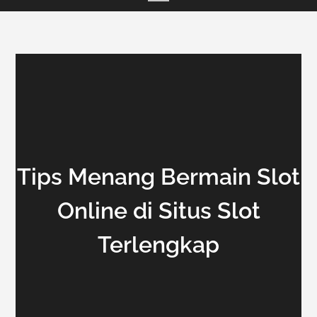
Tips Menang Bermain Slot
Online di Situs Slot
Terlengkap