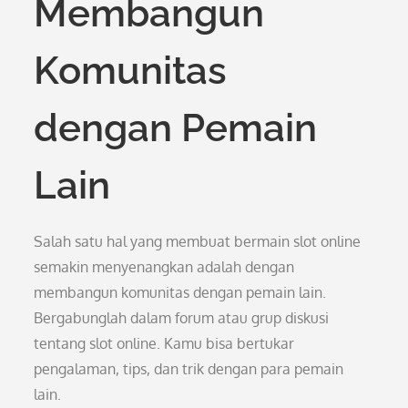
Membangun
Komunitas
dengan Pemain
Lain
Salah satu hal yang membuat bermain slot online
semakin menyenangkan adalah dengan
membangun komunitas dengan pemain lain.
Bergabunglah dalam forum atau grup diskusi
tentang slot online. Kamu bisa bertukar
pengalaman, tips, dan trik dengan para pemain
lain.