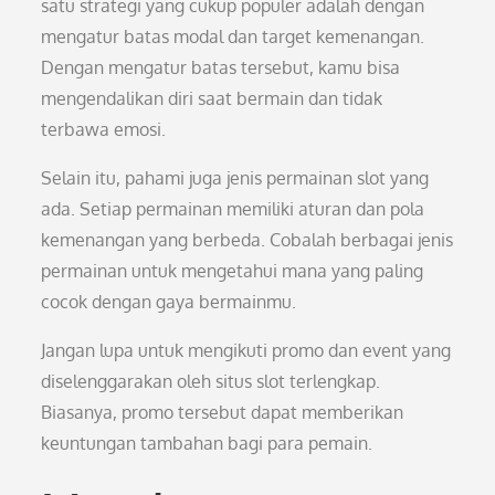
satu strategi yang cukup populer adalah dengan
mengatur batas modal dan target kemenangan.
Dengan mengatur batas tersebut, kamu bisa
mengendalikan diri saat bermain dan tidak
terbawa emosi.
Selain itu, pahami juga jenis permainan slot yang
ada. Setiap permainan memiliki aturan dan pola
kemenangan yang berbeda. Cobalah berbagai jenis
permainan untuk mengetahui mana yang paling
cocok dengan gaya bermainmu.
Jangan lupa untuk mengikuti promo dan event yang
diselenggarakan oleh situs slot terlengkap.
Biasanya, promo tersebut dapat memberikan
keuntungan tambahan bagi para pemain.