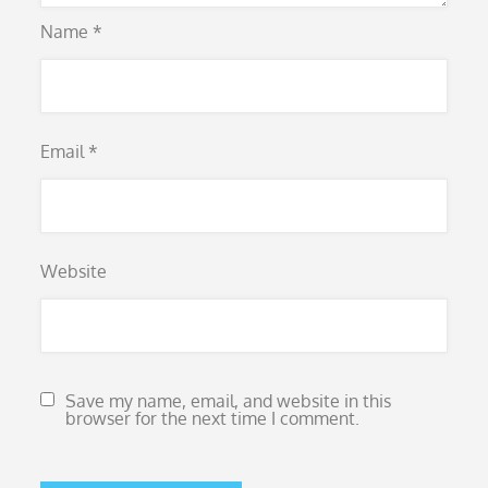
Name
*
Email
*
Website
Save my name, email, and website in this
browser for the next time I comment.