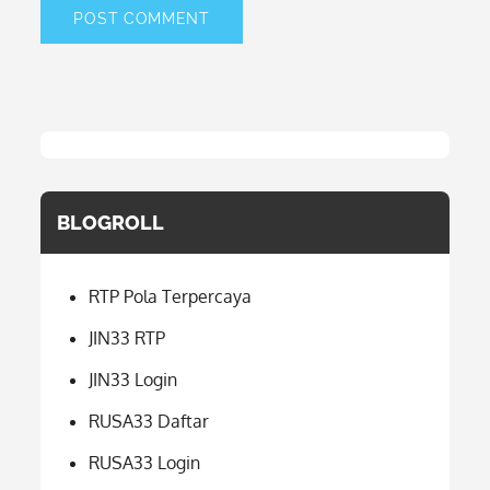
BLOGROLL
RTP Pola Terpercaya
JIN33 RTP
JIN33 Login
RUSA33 Daftar
RUSA33 Login