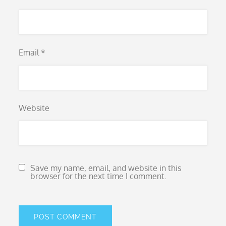
Email
*
Website
Save my name, email, and website in this
browser for the next time I comment.