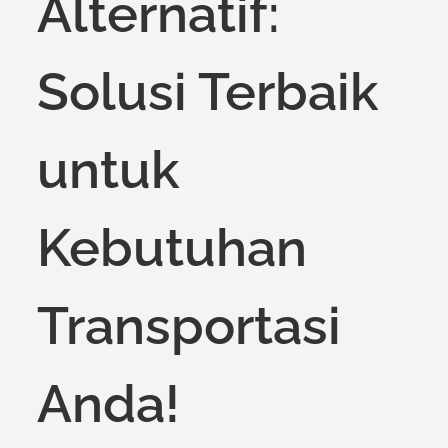
Alternatif:
Solusi Terbaik
untuk
Kebutuhan
Transportasi
Anda!