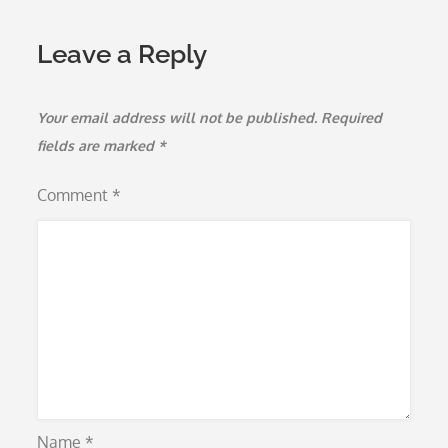
Leave a Reply
Your email address will not be published.
Required
fields are marked
*
Comment
*
Name
*