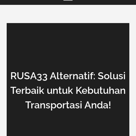
RUSA33 Alternatif: Solusi
Terbaik untuk Kebutuhan
Transportasi Anda!