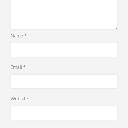
Name
*
Email
*
Website