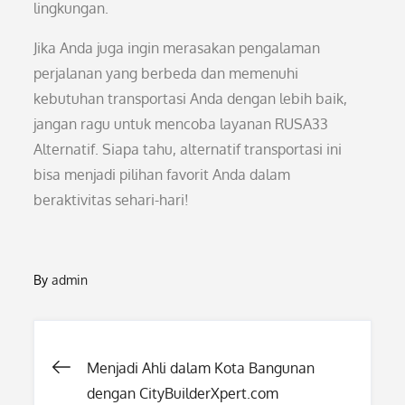
lingkungan.
Jika Anda juga ingin merasakan pengalaman
perjalanan yang berbeda dan memenuhi
kebutuhan transportasi Anda dengan lebih baik,
jangan ragu untuk mencoba layanan RUSA33
Alternatif. Siapa tahu, alternatif transportasi ini
bisa menjadi pilihan favorit Anda dalam
beraktivitas sehari-hari!
By
admin
Post
Menjadi Ahli dalam Kota Bangunan
dengan CityBuilderXpert.com