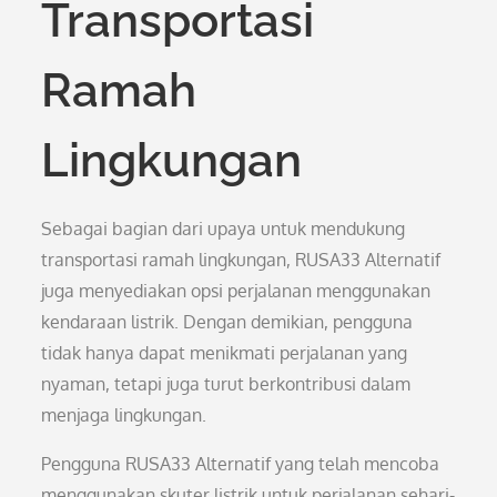
Transportasi
Ramah
Lingkungan
Sebagai bagian dari upaya untuk mendukung
transportasi ramah lingkungan, RUSA33 Alternatif
juga menyediakan opsi perjalanan menggunakan
kendaraan listrik. Dengan demikian, pengguna
tidak hanya dapat menikmati perjalanan yang
nyaman, tetapi juga turut berkontribusi dalam
menjaga lingkungan.
Pengguna RUSA33 Alternatif yang telah mencoba
menggunakan skuter listrik untuk perjalanan sehari-