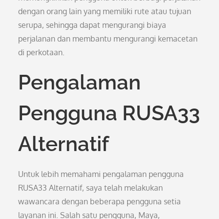
dengan orang lain yang memiliki rute atau tujuan
serupa, sehingga dapat mengurangi biaya
perjalanan dan membantu mengurangi kemacetan
di perkotaan.
Pengalaman
Pengguna RUSA33
Alternatif
Untuk lebih memahami pengalaman pengguna
RUSA33 Alternatif, saya telah melakukan
wawancara dengan beberapa pengguna setia
layanan ini. Salah satu pengguna, Maya,