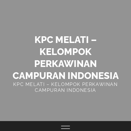
Skip
to
content
KPC MELATI –
KELOMPOK
PERKAWINAN
CAMPURAN INDONESIA
KPC MELATI – KELOMPOK PERKAWINAN
CAMPURAN INDONESIA