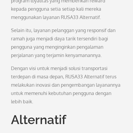
program loyalitas yang memberikan reward
kepada pengguna setia setiap kali mereka
menggunakan layanan RUSA33 Alternatif.
Selain itu, layanan pelanggan yang responsif dan
ramah juga menjadi daya tarik tersendiri bagi
pengguna yang menginginkan pengalaman
perjalanan yang terjamin kenyamanannya.
Dengan visi untuk menjadi solusi transportasi
terdepan di masa depan, RUSA33 Alternatif terus
melakukan inovasi dan pengembangan layanannya
untuk memenuhi kebutuhan pengguna dengan
lebih baik.
Alternatif