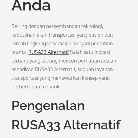
Anda
Seiring dengan perkembangan teknologi,
kebutuhan akan transportasi yang efisien dan
ramah lingkungan semakin menjadi perhatian
utama.
RUSA33 Alternatif
Salah satu inovasi
terbaru yang sedang mencuri perhatian adalah
kehadiran RUSA33 Alternatif, sebuah layanan
transportasi yang menawarkan konsep yang
berbeda dan menarik.
Pengenalan
RUSA33 Alternatif