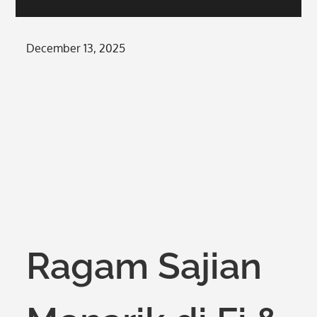
Posted
December 13, 2025
on
Ragam Sajian