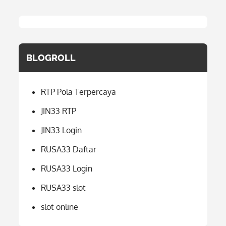
BLOGROLL
RTP Pola Terpercaya
JIN33 RTP
JIN33 Login
RUSA33 Daftar
RUSA33 Login
RUSA33 slot
slot online