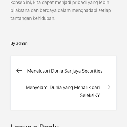
konsep ini, kita dapat menjadi pribadi yang lebih
bijaksana dan berdaya dalam menghadapi setiap
tantangan kehidupan.
By
admin
Post
Menelusuri Dunia Sarijaya Securities
navigation
Menyelami Dunia yang Menarik dari
SeleksiKY