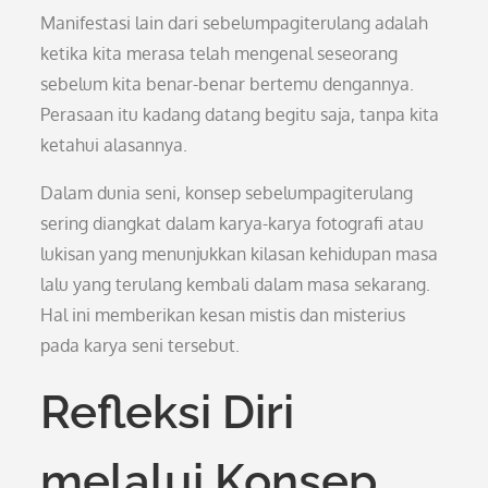
Manifestasi lain dari sebelumpagiterulang adalah
ketika kita merasa telah mengenal seseorang
sebelum kita benar-benar bertemu dengannya.
Perasaan itu kadang datang begitu saja, tanpa kita
ketahui alasannya.
Dalam dunia seni, konsep sebelumpagiterulang
sering diangkat dalam karya-karya fotografi atau
lukisan yang menunjukkan kilasan kehidupan masa
lalu yang terulang kembali dalam masa sekarang.
Hal ini memberikan kesan mistis dan misterius
pada karya seni tersebut.
Refleksi Diri
melalui Konsep