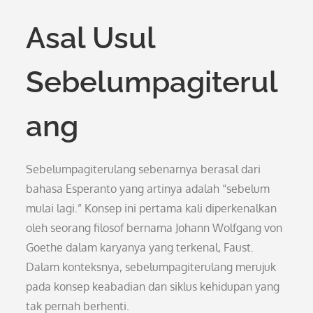
Asal Usul
Sebelumpagiterul
ang
Sebelumpagiterulang sebenarnya berasal dari
bahasa Esperanto yang artinya adalah “sebelum
mulai lagi.” Konsep ini pertama kali diperkenalkan
oleh seorang filosof bernama Johann Wolfgang von
Goethe dalam karyanya yang terkenal, Faust.
Dalam konteksnya, sebelumpagiterulang merujuk
pada konsep keabadian dan siklus kehidupan yang
tak pernah berhenti.