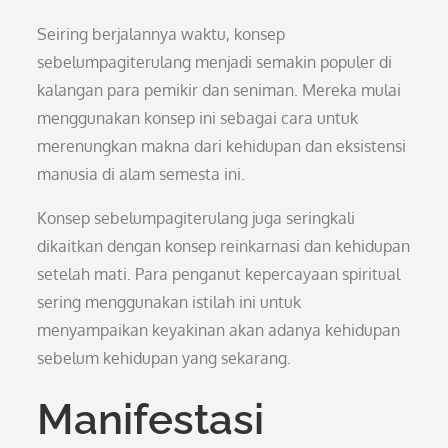
Seiring berjalannya waktu, konsep
sebelumpagiterulang menjadi semakin populer di
kalangan para pemikir dan seniman. Mereka mulai
menggunakan konsep ini sebagai cara untuk
merenungkan makna dari kehidupan dan eksistensi
manusia di alam semesta ini.
Konsep sebelumpagiterulang juga seringkali
dikaitkan dengan konsep reinkarnasi dan kehidupan
setelah mati. Para penganut kepercayaan spiritual
sering menggunakan istilah ini untuk
menyampaikan keyakinan akan adanya kehidupan
sebelum kehidupan yang sekarang.
Manifestasi