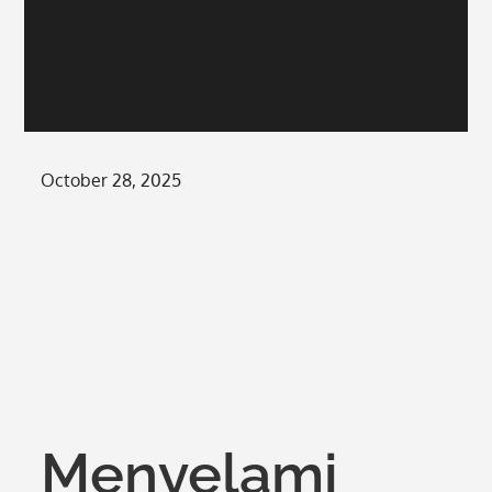
Posted
October 28, 2025
on
Menyelami