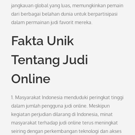
jangkauan global yang luas, memungkinkan pemain
dari berbagai belahan dunia untuk berpartisipasi
dalam permainan judi favorit mereka.
Fakta Unik
Tentang Judi
Online
1. Masyarakat Indonesia menduduki peringkat tinggi
dalam jumlah pengguna judi online. Meskipun
kegiatan perjudian dilarang di Indonesia, minat
masyarakat terhadap judi online terus meningkat
seiring dengan perkembangan teknologi dan akses