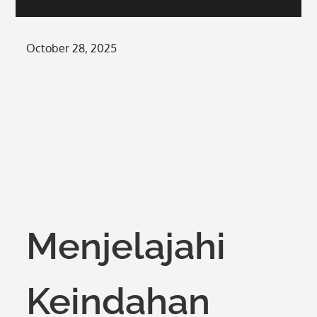
Posted
October 28, 2025
on
Menjelajahi
Keindahan