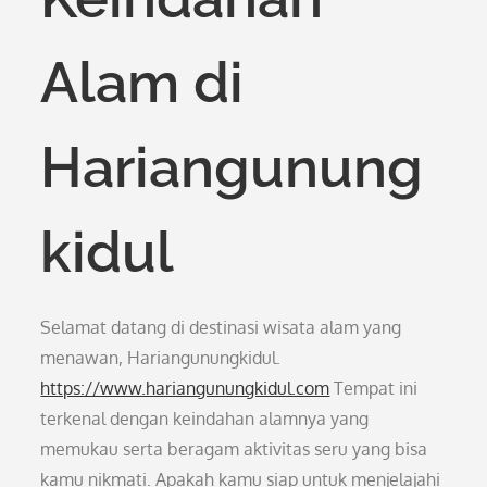
Alam di
Hariangunung
kidul
Selamat datang di destinasi wisata alam yang
menawan, Hariangunungkidul.
https://www.hariangunungkidul.com
Tempat ini
terkenal dengan keindahan alamnya yang
memukau serta beragam aktivitas seru yang bisa
kamu nikmati. Apakah kamu siap untuk menjelajahi