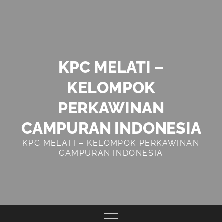
Skip
to
content
KPC MELATI –
KELOMPOK
PERKAWINAN
CAMPURAN INDONESIA
KPC MELATI – KELOMPOK PERKAWINAN
CAMPURAN INDONESIA