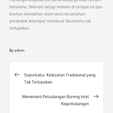
temanmu. Nikmati setiap momen di tempat ini dan
biarkan keindahan alam serta keramahan
penduduk setempat membuat liburanmu tak
terlupakan.
By
admin
Post
Sayurbaba: Kelezatan Tradisional yang
Tak Terlupakan
navigation
Menemani Petualangan Bareng Intel
Kejaribalangan