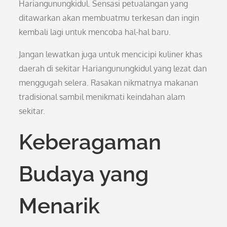
Hariangunungkidul. Sensasi petualangan yang
ditawarkan akan membuatmu terkesan dan ingin
kembali lagi untuk mencoba hal-hal baru.
Jangan lewatkan juga untuk mencicipi kuliner khas
daerah di sekitar Hariangunungkidul yang lezat dan
menggugah selera. Rasakan nikmatnya makanan
tradisional sambil menikmati keindahan alam
sekitar.
Keberagaman
Budaya yang
Menarik