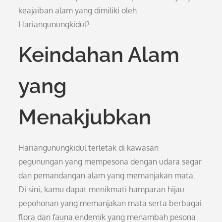
keajaiban alam yang dimiliki oleh
Hariangunungkidul?
Keindahan Alam
yang
Menakjubkan
Hariangunungkidul terletak di kawasan
pegunungan yang mempesona dengan udara segar
dan pemandangan alam yang memanjakan mata.
Di sini, kamu dapat menikmati hamparan hijau
pepohonan yang memanjakan mata serta berbagai
flora dan fauna endemik yang menambah pesona