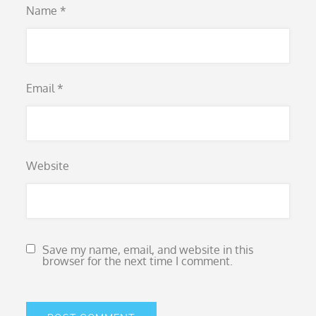
Name
*
Email
*
Website
Save my name, email, and website in this
browser for the next time I comment.