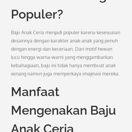
Populer?
Baju Anak Ceria menjadi populer karena kesesuaian
desainnya dengan karakter anak-anak yang penuh
dengan energi dan keceriaan. Dari motif hewan
lucu hingga warna-warni yang menggambarkan
kebahagiaan, baju ini tidak hanya membuat anak
senang namun juga memperkaya imajinasi mereka.
Manfaat
Mengenakan Baju
Anak Ceria