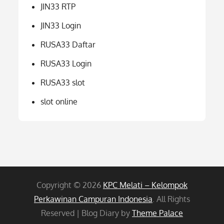
JIN33 RTP
JIN33 Login
RUSA33 Daftar
RUSA33 Login
RUSA33 slot
slot online
Copyright © 2026
KPC Melati – Kelompok
Perkawinan Campuran Indonesia
. All Rights
Reserved | Blog Diary by
Theme Palace