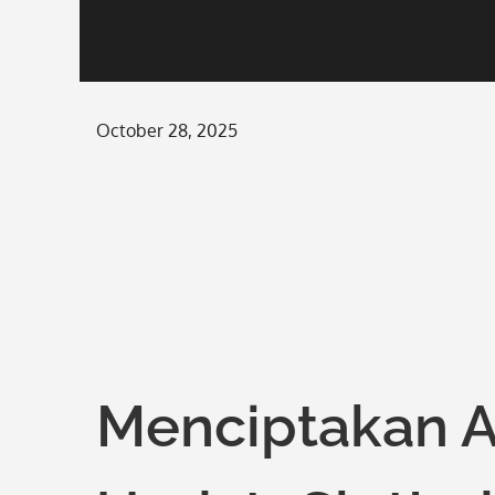
Posted
October 28, 2025
on
Menciptakan A