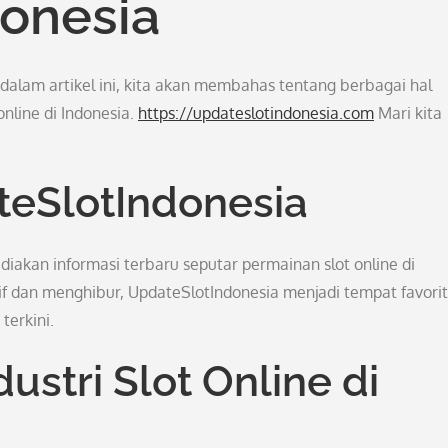
onesia
dalam artikel ini, kita akan membahas tentang berbagai hal
nline di Indonesia.
https://updateslotindonesia.com
Mari kita
eSlotIndonesia
iakan informasi terbaru seputar permainan slot online di
if dan menghibur, UpdateSlotIndonesia menjadi tempat favorit
terkini.
stri Slot Online di