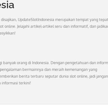
sia
 disajikan, UpdateSlotIndonesia merupakan tempat yang tepa
online. Jelajahi artikel-artikel seru dan informatif, dan jadika
asyikkan!
agi banyak orang di Indonesia. Dengan pengetahuan dan inform
n pengalaman bermainnya dan meraih kemenangan yang
berikan berita terbaru seputar dunia slot online, jadi jangan
informasi terkini!