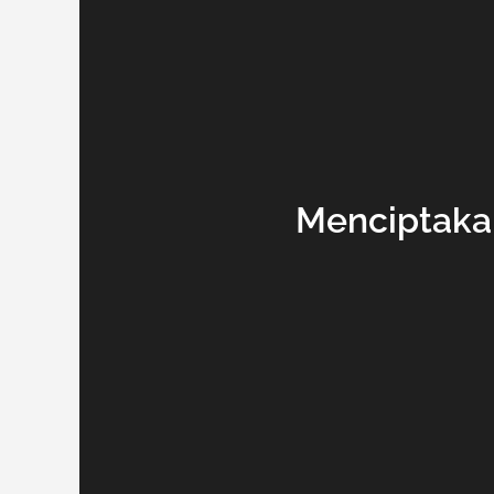
Menciptakan