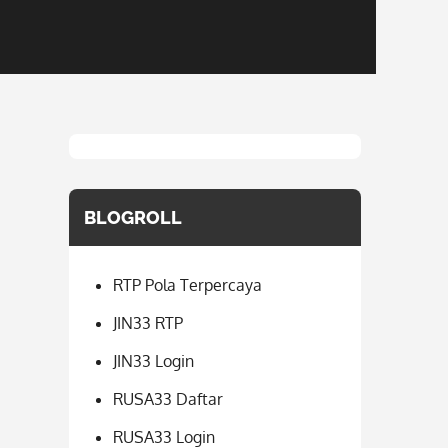
BLOGROLL
RTP Pola Terpercaya
JIN33 RTP
JIN33 Login
RUSA33 Daftar
RUSA33 Login