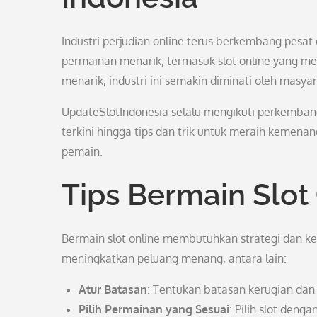
Industri perjudian online terus berkembang pesa
permainan menarik, termasuk slot online yang me
menarik, industri ini semakin diminati oleh masyar
UpdateSlotIndonesia selalu mengikuti perkembanga
terkini hingga tips dan trik untuk meraih kemena
pemain.
Tips Bermain Slot
Bermain slot online membutuhkan strategi dan 
meningkatkan peluang menang, antara lain:
Atur Batasan
: Tentukan batasan kerugian d
Pilih Permainan yang Sesuai
: Pilih slot denga