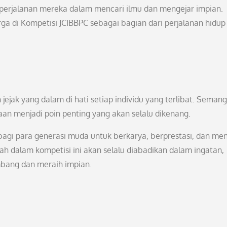
su perjalanan mereka dalam mencari ilmu dan mengejar impian.
ga di Kompetisi JCIBBPC sebagai bagian dari perjalanan hidup
ejak yang dalam di hati setiap individu yang terlibat. Seman
aan menjadi poin penting yang akan selalu dikenang.
gi para generasi muda untuk berkarya, berprestasi, dan men
dalam kompetisi ini akan selalu diabadikan dalam ingatan,
embang dan meraih impian.