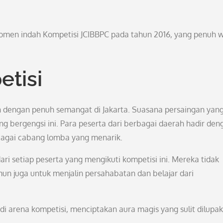
men indah Kompetisi JCIBBPC pada tahun 2016, yang penuh 
tisi
n dengan penuh semangat di Jakarta. Suasana persaingan yan
g bergengsi ini. Para peserta dari berbagai daerah hadir den
bagai cabang lomba yang menarik.
ari setiap peserta yang mengikuti kompetisi ini. Mereka tidak
n juga untuk menjalin persahabatan dan belajar dari
 arena kompetisi, menciptakan aura magis yang sulit dilupak