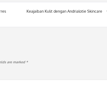
rres
Keajaiban Kulit dengan Andrialotie Skincare
ields are marked
*