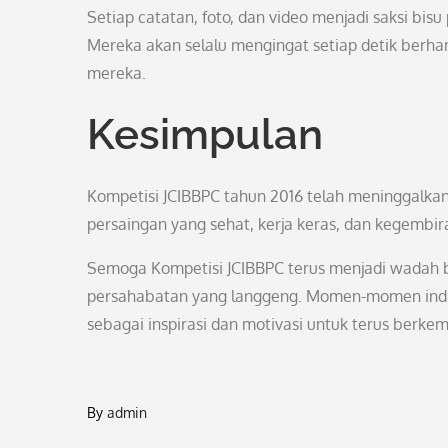
Setiap catatan, foto, dan video menjadi saksi bi
Mereka akan selalu mengingat setiap detik berhar
mereka.
Kesimpulan
Kompetisi JCIBBPC tahun 2016 telah meninggalkan j
persaingan yang sehat, kerja keras, dan kegembir
Semoga Kompetisi JCIBBPC terus menjadi wadah ba
persahabatan yang langgeng. Momen-momen indah 
sebagai inspirasi dan motivasi untuk terus berk
By
admin