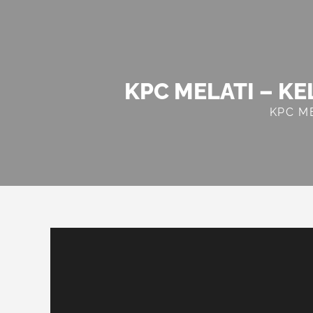
Skip
to
content
KPC MELATI – 
KPC M