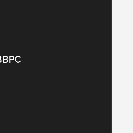
IBBPC