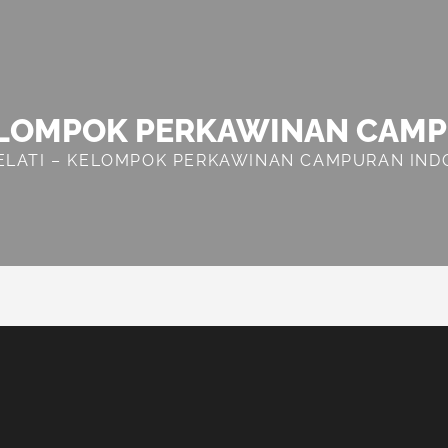
KELOMPOK PERKAWINAN CAMP
ELATI – KELOMPOK PERKAWINAN CAMPURAN IND