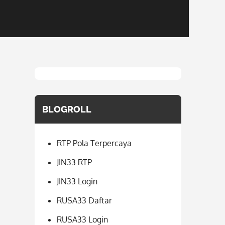
BLOGROLL
RTP Pola Terpercaya
JIN33 RTP
JIN33 Login
RUSA33 Daftar
RUSA33 Login