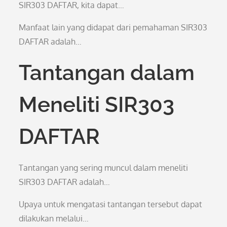
SIR303 DAFTAR, kita dapat…
Manfaat lain yang didapat dari pemahaman SIR303
DAFTAR adalah…
Tantangan dalam
Meneliti SIR303
DAFTAR
Tantangan yang sering muncul dalam meneliti
SIR303 DAFTAR adalah…
Upaya untuk mengatasi tantangan tersebut dapat
dilakukan melalui…