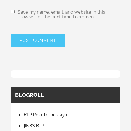
Save my name, email, and website in this
browser for the next time I comment.
BLOGROLL
RTP Pola Terpercaya
JIN33 RTP