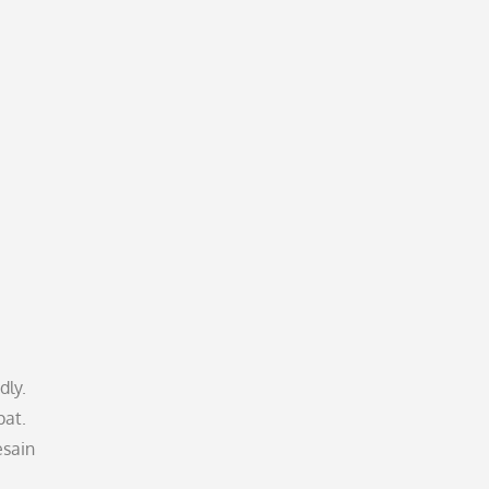
dly.
at.
esain