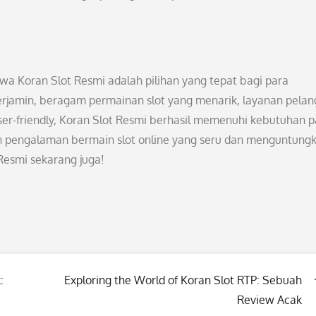
hwa Koran Slot Resmi adalah pilihan yang tepat bagi para
rjamin, beragam permainan slot yang menarik, layanan pela
ser-friendly, Koran Slot Resmi berhasil memenuhi kebutuhan p
kan pengalaman bermain slot online yang seru dan menguntung
Resmi sekarang juga!
:
Exploring the World of Koran Slot RTP: Sebuah
Review Acak