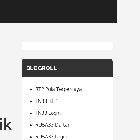
BLOGROLL
RTP Pola Terpercaya
JIN33 RTP
JIN33 Login
ik
RUSA33 Daftar
RUSA33 Login