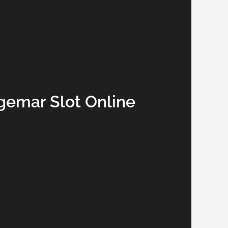
gemar Slot Online