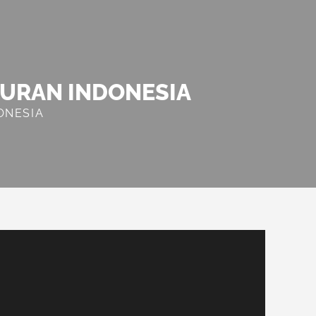
URAN INDONESIA
ONESIA