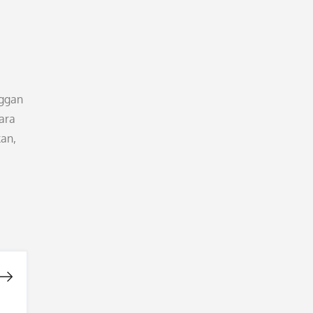
nggan
ara
kan,