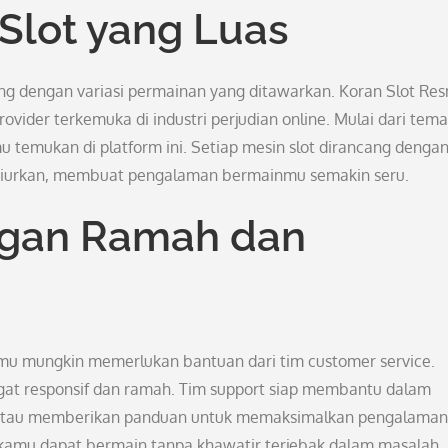
Slot yang Luas
ng dengan variasi permainan yang ditawarkan. Koran Slot Res
ovider terkemuka di industri perjudian online. Mulai dari tema
mu temukan di platform ini. Setiap mesin slot dirancang denga
giurkan, membuat pengalaman bermainmu semakin seru.
ggan Ramah dan
amu mungkin memerlukan bantuan dari tim customer service.
ngat responsif dan ramah. Tim support siap membantu dalam
 atau memberikan panduan untuk memaksimalkan pengalaman
kamu dapat bermain tanpa khawatir terjebak dalam masalah