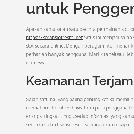
untuk Penggem
Apakah kamu salah satu pecinta permainan slot onl
https://koranslotresmi.net
Situs ini menjadi salah
slot secara online. Dengan beragam fitur menari
perhatian banyak pengguna. Mari kita telusuri l
istimewa.
Keamanan Terjam
Salah satu hal yang paling penting ketika memili
memahami betul kekhawatiran para pengguna ter
enkripsi tingkat tinggi, setiap informasi yang kam
sertifikasi dan lisensi resmi sehingga kamu dapat