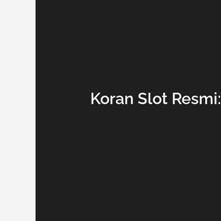
Koran Slot Resmi