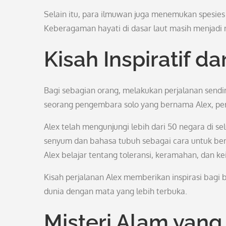
Selain itu, para ilmuwan juga menemukan spesie
Keberagaman hayati di dasar laut masih menjadi m
Kisah Inspiratif d
Bagi sebagian orang, melakukan perjalanan send
seorang pengembara solo yang bernama Alex, perj
Alex telah mengunjungi lebih dari 50 negara di s
senyum dan bahasa tubuh sebagai cara untuk ber
Alex belajar tentang toleransi, keramahan, dan k
Kisah perjalanan Alex memberikan inspirasi bagi
dunia dengan mata yang lebih terbuka.
Misteri Alam yan