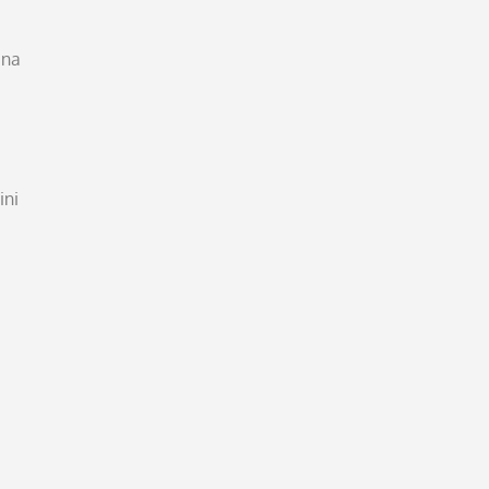
ena
ini