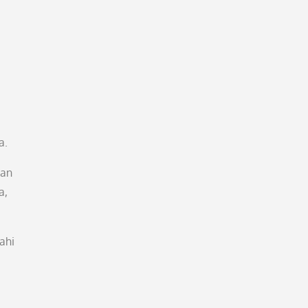
a.
kan
a,
ahi