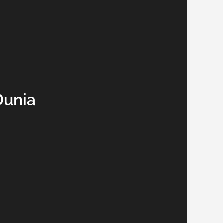
Dunia