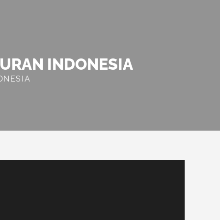
URAN INDONESIA
ONESIA