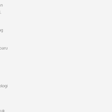
an
.
ng
 baru
ologi
tuk