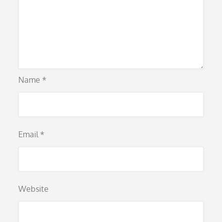
Name
*
Email
*
Website