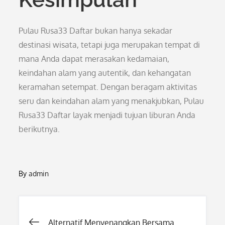
Pulau Rusa33 Daftar bukan hanya sekadar
destinasi wisata, tetapi juga merupakan tempat di
mana Anda dapat merasakan kedamaian,
keindahan alam yang autentik, dan kehangatan
keramahan setempat. Dengan beragam aktivitas
seru dan keindahan alam yang menakjubkan, Pulau
Rusa33 Daftar layak menjadi tujuan liburan Anda
berikutnya.
By
admin
Post
Alternatif Menyenangkan Bersama