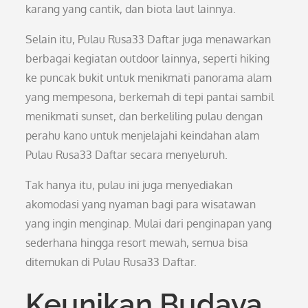
karang yang cantik, dan biota laut lainnya.
Selain itu, Pulau Rusa33 Daftar juga menawarkan
berbagai kegiatan outdoor lainnya, seperti hiking
ke puncak bukit untuk menikmati panorama alam
yang mempesona, berkemah di tepi pantai sambil
menikmati sunset, dan berkeliling pulau dengan
perahu kano untuk menjelajahi keindahan alam
Pulau Rusa33 Daftar secara menyeluruh.
Tak hanya itu, pulau ini juga menyediakan
akomodasi yang nyaman bagi para wisatawan
yang ingin menginap. Mulai dari penginapan yang
sederhana hingga resort mewah, semua bisa
ditemukan di Pulau Rusa33 Daftar.
Keunikan Budaya