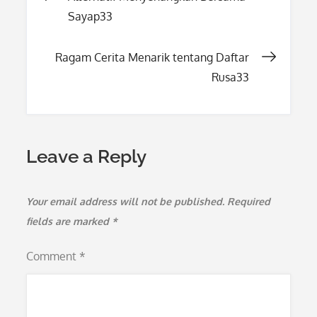
Sayap33
navigation
Ragam Cerita Menarik tentang Daftar
Rusa33
Leave a Reply
Your email address will not be published.
Required
fields are marked
*
Comment
*