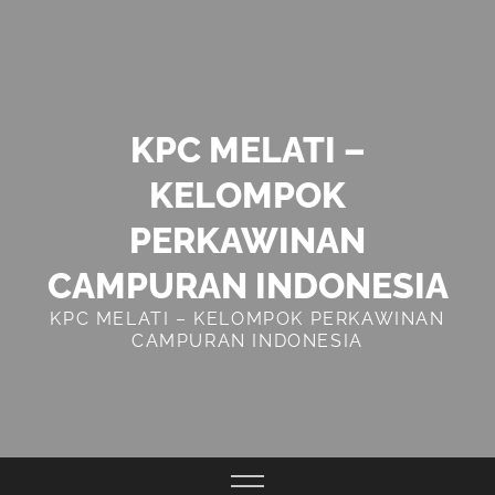
Skip
to
content
KPC MELATI –
KELOMPOK
PERKAWINAN
CAMPURAN INDONESIA
KPC MELATI – KELOMPOK PERKAWINAN
CAMPURAN INDONESIA