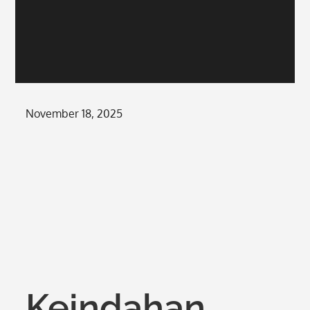
Posted
November 18, 2025
on
Keindahan