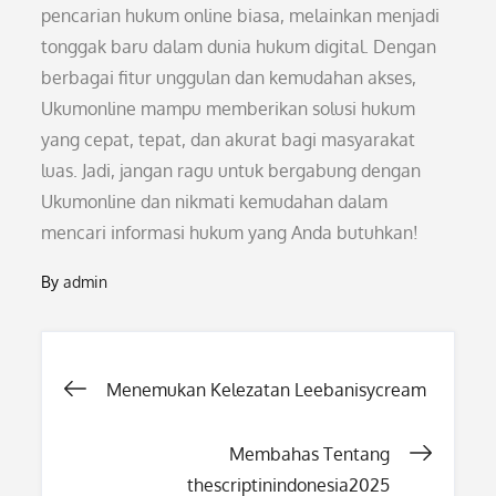
pencarian hukum online biasa, melainkan menjadi
tonggak baru dalam dunia hukum digital. Dengan
berbagai fitur unggulan dan kemudahan akses,
Ukumonline mampu memberikan solusi hukum
yang cepat, tepat, dan akurat bagi masyarakat
luas. Jadi, jangan ragu untuk bergabung dengan
Ukumonline dan nikmati kemudahan dalam
mencari informasi hukum yang Anda butuhkan!
By
admin
Post
Menemukan Kelezatan Leebanisycream
navigation
Membahas Tentang
thescriptinindonesia2025