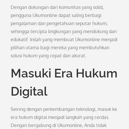
Dengan dukungan dari komunitas yang solid,
pengguna Ukumonline dapat saling berbagi
pengalaman dan pengetahuan seputar hukum,
sehingga tercipta lingkungan yang mendukung dan
edukatif. Inilah yang membuat Ukumonline menjadi
pilihan utama bagi mereka yang membutuhkan
solusi hukum yang cepat dan akurat.
Masuki Era Hukum
Digital
Seiring dengan perkembangan teknologi, masuk ke
era hukum digital menjadi langkah yang cerdas.
Dengan bergabung di Ukumonline, Anda tidak