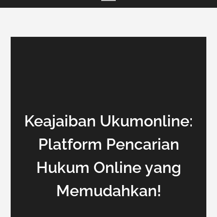
Keajaiban Ukumonline:
Platform Pencarian
Hukum Online yang
Memudahkan!