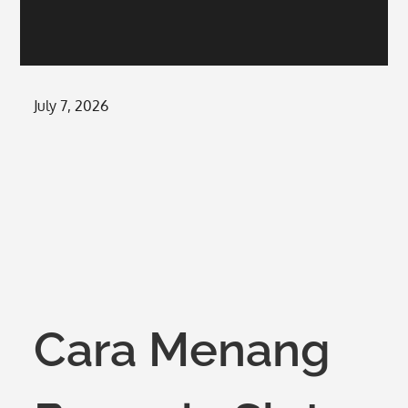
Posted
July 7, 2026
on
Cara Menang