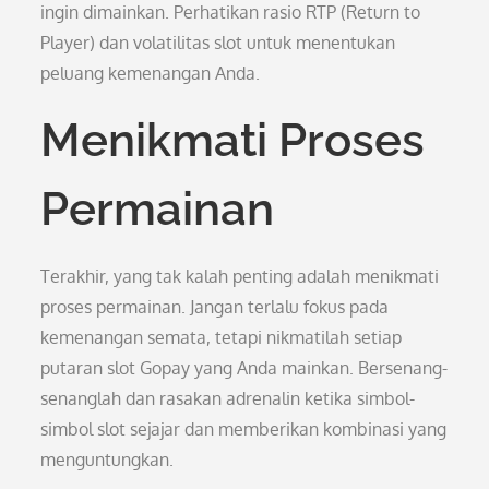
ingin dimainkan. Perhatikan rasio RTP (Return to
Player) dan volatilitas slot untuk menentukan
peluang kemenangan Anda.
Menikmati Proses
Permainan
Terakhir, yang tak kalah penting adalah menikmati
proses permainan. Jangan terlalu fokus pada
kemenangan semata, tetapi nikmatilah setiap
putaran slot Gopay yang Anda mainkan. Bersenang-
senanglah dan rasakan adrenalin ketika simbol-
simbol slot sejajar dan memberikan kombinasi yang
menguntungkan.