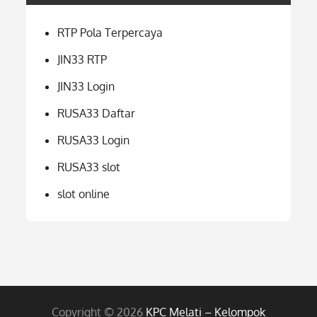
RTP Pola Terpercaya
JIN33 RTP
JIN33 Login
RUSA33 Daftar
RUSA33 Login
RUSA33 slot
slot online
Copyright © 2026
KPC Melati – Kelompok