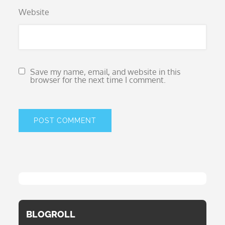
Website
Save my name, email, and website in this
browser for the next time I comment.
BLOGROLL