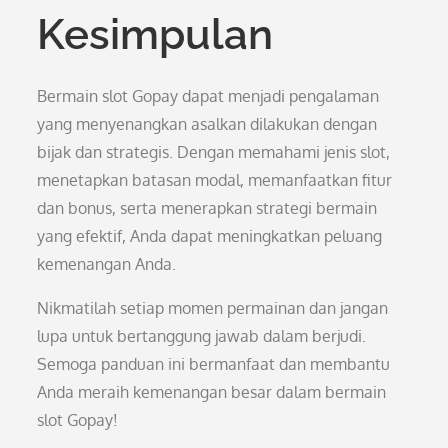
Kesimpulan
Bermain slot Gopay dapat menjadi pengalaman
yang menyenangkan asalkan dilakukan dengan
bijak dan strategis. Dengan memahami jenis slot,
menetapkan batasan modal, memanfaatkan fitur
dan bonus, serta menerapkan strategi bermain
yang efektif, Anda dapat meningkatkan peluang
kemenangan Anda.
Nikmatilah setiap momen permainan dan jangan
lupa untuk bertanggung jawab dalam berjudi.
Semoga panduan ini bermanfaat dan membantu
Anda meraih kemenangan besar dalam bermain
slot Gopay!